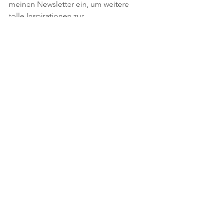
meinen Newsletter ein, um weitere 
tolle Inspirationen zur 
Frauengesundheit, Heilpflanzen und 
Sexualität zu erhalten.
Kostenloses Erstgespräch buchen
Newsletter abonnieren
Caroline
Ich bin Heilpraktikerin und begleite 
Frauen und Paare 
in ein lustvolles und 
verbundenes Leben. Meine 
Schwerpunkten 
Frauengesundhei
t, 
Aufstellung 
, 
Breathwork
, 
körperorientierte 
Sexualtherapie
 und 
Paar
beratung.