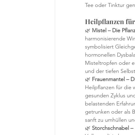
Tee oder Tinktur ge
Heilpflanzen fü
🌿 
Mistel – Die Pflan
harmonisierende Wi
symbolisiert Gleichg
hormonellen Dysbala
Misteltropfen oder e
und der tiefen Selbs
🌿 
Frauenmantel – Di
Heilpflanzen für die
gesunden Zyklus und
belastenden Erfahrun
getrunken oder als 
sanft zu umhüllen un
🌿 
Storchschnabel – 