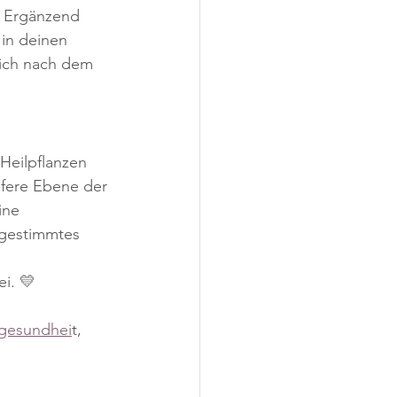
. Ergänzend 
in deinen 
dich nach dem 
Heilpflanzen 
efere Ebene der 
ine 
bgestimmtes 
ei. 💛
gesundhei
t, 