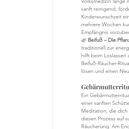
Volksmedizin lange m
sanft reinigend, för
Kinderwunschzeit ein
mehrere Wochen kurw
Empfängnis vorzuber
🌿 
Beifuß – Die Pfla
traditionell zur ener
hilft beim Loslassen
Beifuß-Räucher-Ritua
lösen und einen Neu
Gebärmutterritua
Ein Gebärmutterritua
einer sanften Schütt
Meditation, die dich
diesen Prozess auf su
Räucherung. Am Ende 