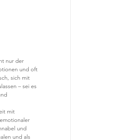
ht nur der 
tionen und oft 
ch, sich mit 
assen – sei es 
und 
it mit 
 emotionaler 
hnabel und 
alen und als 