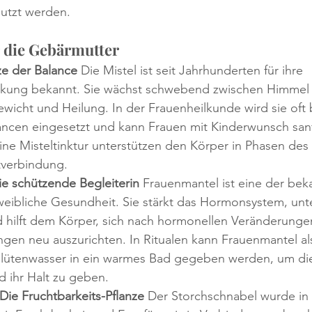
nutzt werden.
r die Gebärmutter
ze der Balance
 Die Mistel ist seit Jahrhunderten für ihre 
rkung bekannt. Sie wächst schwebend zwischen Himmel
ewicht und Heilung. In der Frauenheilkunde wird sie oft 
ncen eingesetzt und kann Frauen mit Kinderwunsch sanf
ine Misteltinktur unterstützen den Körper in Phasen de
tverbindung.
e schützende Begleiterin
 Frauenmantel ist eine der bek
 weibliche Gesundheit. Sie stärkt das Hormonsystem, unte
 hilft dem Körper, sich nach hormonellen Veränderunge
gen neu auszurichten. In Ritualen kann Frauenmantel al
Blütenwasser in ein warmes Bad gegeben werden, um di
d ihr Halt zu geben.
Die Fruchtbarkeits-Pflanze
 Der Storchschnabel wurde in 