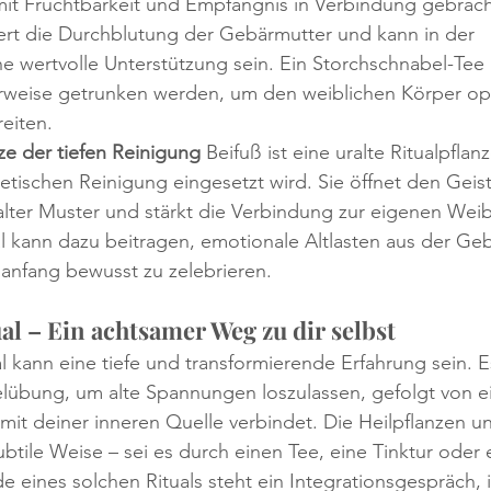
it Fruchtbarkeit und Empfängnis in Verbindung gebracht
dert die Durchblutung der Gebärmutter und kann in der 
e wertvolle Unterstützung sein. Ein Storchschnabel-Tee
eise getrunken werden, um den weiblichen Körper opti
eiten.
nze der tiefen Reinigung
 Beifuß ist eine uralte Ritualpflanz
getischen Reinigung eingesetzt wird. Sie öffnet den Geist 
 alter Muster und stärkt die Verbindung zur eigenen Weibl
l kann dazu beitragen, emotionale Altlasten aus der Ge
anfang bewusst zu zelebrieren.
l – Ein achtsamer Weg zu dir selbst
l kann eine tiefe und transformierende Erfahrung sein. E
elübung, um alte Spannungen loszulassen, gefolgt von e
 mit deiner inneren Quelle verbindet. Die Heilpflanzen un
btile Weise – sei es durch einen Tee, eine Tinktur oder 
eines solchen Rituals steht ein Integrationsgespräch, 