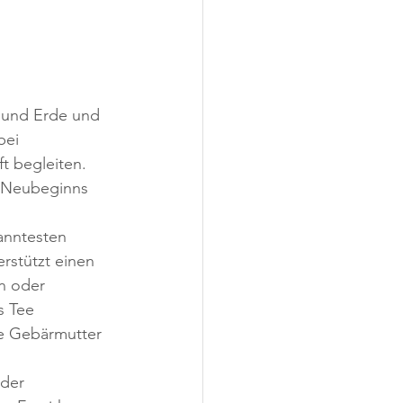
 und Erde und 
bei 
t begleiten. 
s Neubeginns 
anntesten 
rstützt einen 
n oder 
s Tee 
e Gebärmutter 
der 