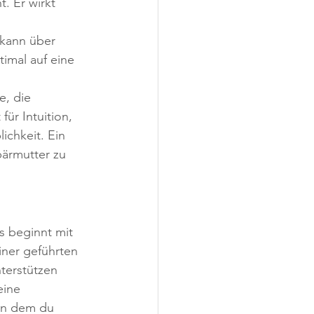
. Er wirkt 
 kann über 
mal auf eine 
e, die 
für Intuition, 
ichkeit. Ein 
bärmutter zu 
s beginnt mit 
iner geführten 
terstützen 
eine 
in dem du 