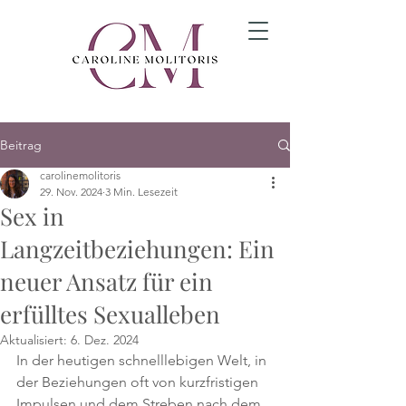
Beitrag
carolinemolitoris
29. Nov. 2024
3 Min. Lesezeit
Sex in
Langzeitbeziehungen: Ein
neuer Ansatz für ein
erfülltes Sexualleben
Aktualisiert:
6. Dez. 2024
In der heutigen schnelllebigen Welt, in 
der Beziehungen oft von kurzfristigen 
Impulsen und dem Streben nach dem 