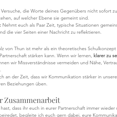
 Versuche, die Worte deines Gegenübers nicht sofort z
tehen, auf welcher Ebene sie gemeint sind.
:
 Nehmt euch als Paar Zeit, typische Situationen gemei
 die vier Seiten einer Nachricht zu reflektieren.
z von Thun ist mehr als ein theoretisches Schulkonzept –
artnerschaft stärken kann. Wenn wir lernen, 
klarer zu 
nnen wir Missverständnisse vermeiden und Nähe, Vertra
.
klich an der Zeit, dass wir Kommunikation stärker in unser
eren Beziehungen üben.
ur Zusammenarbeit
ast, dass ihr euch in eurer Partnerschaft immer wieder 
beiredet, begleite ich euch gern dabei, eure Kommunika