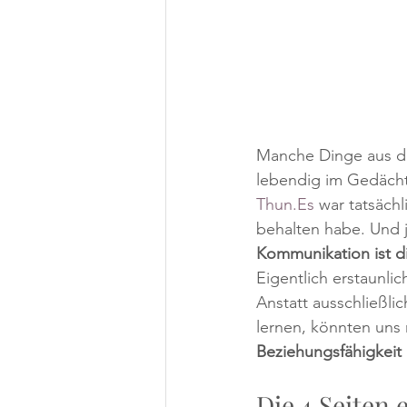
Manche Dinge aus der
lebendig im Gedächt
Thun.Es
 war tatsäch
behalten habe. Und j
Kommunikation ist di
Eigentlich erstaunli
Anstatt ausschließl
lernen, könnten uns
Beziehungsfähigkeit
Die 4 Seiten 