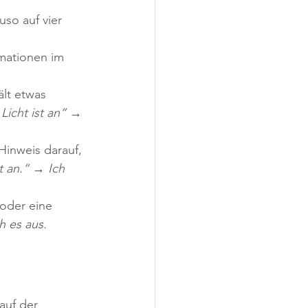
so auf vier 
mationen im 
lt etwas 
Licht ist an“ → 
Hinweis darauf, 
t an.“ → Ich 
 oder eine 
h es aus.
auf der 