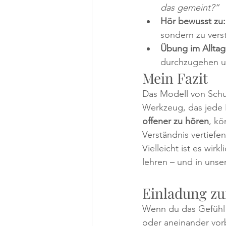
das gemeint?“
Hör bewusst zu:
sondern zu vers
Übung im Alltag
durchzugehen und
Mein Fazit
Das Modell von Schul
Werkzeug, das jede P
offener zu hören
, kö
Verständnis vertiefen
Vielleicht ist es wir
lehren – und in uns
Einladung z
Wenn du das Gefühl h
oder aneinander vor