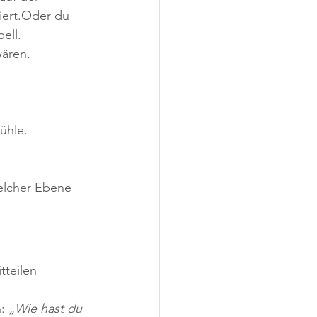
iert.Oder du 
ell.
wären.
ühle.
elcher Ebene 
tteilen 
: 
„Wie hast du 