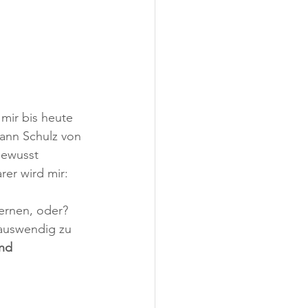
mir bis heute 
ann Schulz von 
bewusst 
er wird mir: 
ernen, oder? 
 auswendig zu 
nd 