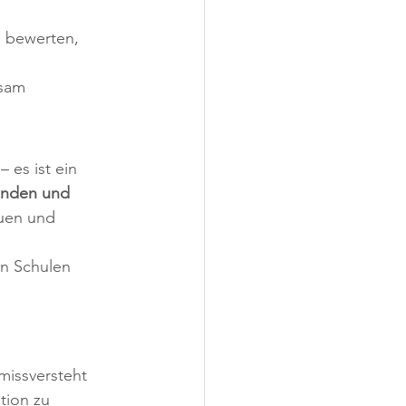
u bewerten, 
nsam 
 es ist ein 
senden und 
uen und 
en Schulen 
missversteht 
tion zu 