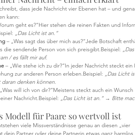
hreibt, dass jede Nachricht vier Ebenen hat – und genau
en kann:
Worum geht es?“Hier stehen die reinen Fakten und Infor
spiel: 
„Das Licht ist an.“
ng
 – „Was sagt das über mich aus?“Jede Botschaft enthä
s die sendende Person von sich preisgibt.Beispiel: 
„Das 
m / es fällt mir auf.
ne
 – „Wie stehe ich zu dir?“In jeder Nachricht steckt ein 
ehung zur anderen Person erleben.Beispiel: 
„Das Licht is
st daran denken können.
 „Was will ich von dir?“Meistens steckt auch ein Wunsch
einer Nachricht.Beispiel: 
„Das Licht ist an.“ → Bitte mac
Modell für Paare so wertvoll ist
ntstehen viele Missverständnisse genau an diesen „vier 
agt dein Partner oder deine Partnerin etwas ganz harmlos 