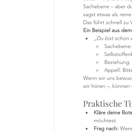
Sachebene – aber du 
sagst etwas als rein
Das führt schnell zu
Ein Beispiel aus dem 
„Du bist schon 
Sachebene:
Selbstoffen
Beziehung: 
Appell: Bit
Wenn wir uns bewuss
wir hören –, können 
Praktische Ti
Kläre deine Bots
möchtest.
Frag nach:
 Wenn