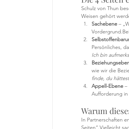
Schulz von Thun besc
Weisen gehört werd
Sachebene
 – „
Vordergrund.Bei
Selbstoffenbaru
Persönliches, da
Ich bin aufmerksa
Beziehungsebe
wie wir die Bezi
finde, du hätte
Appell-Ebene
 –
Aufforderung in 
Warum dieses 
In Partnerschaften e
Seiten“.Vielleicht s