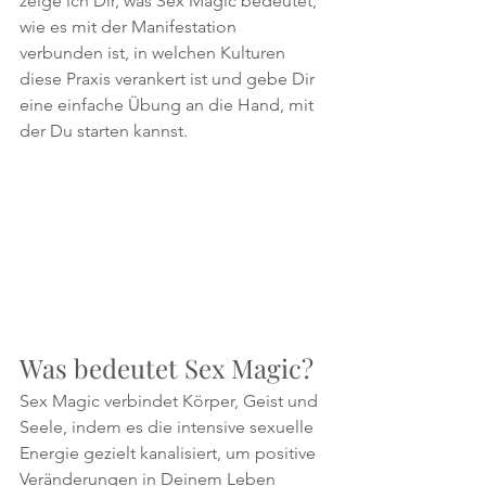
zeige ich Dir, was Sex Magic bedeutet, 
wie es mit der Manifestation 
verbunden ist, in welchen Kulturen 
diese Praxis verankert ist und gebe Dir 
eine einfache Übung an die Hand, mit 
der Du starten kannst.
Was bedeutet Sex Magic?
Sex Magic verbindet Körper, Geist und 
Seele, indem es die intensive sexuelle 
Energie gezielt kanalisiert, um positive 
Veränderungen in Deinem Leben 