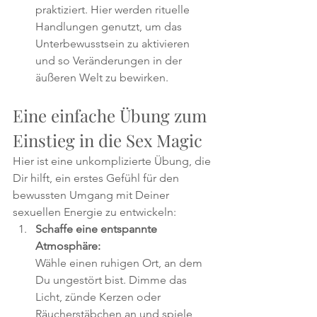
praktiziert. Hier werden rituelle 
Handlungen genutzt, um das 
Unterbewusstsein zu aktivieren 
und so Veränderungen in der 
äußeren Welt zu bewirken.
Eine einfache Übung zum 
Einstieg in die Sex Magic
Hier ist eine unkomplizierte Übung, die 
Dir hilft, ein erstes Gefühl für den 
bewussten Umgang mit Deiner 
sexuellen Energie zu entwickeln:
Schaffe eine entspannte 
Atmosphäre:
Wähle einen ruhigen Ort, an dem 
Du ungestört bist. Dimme das 
Licht, zünde Kerzen oder 
Räucherstäbchen an und spiele 