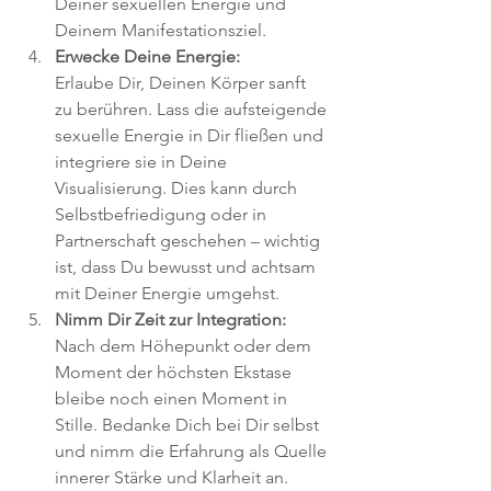
Deiner sexuellen Energie und 
Deinem Manifestationsziel.
Erwecke Deine Energie:
Erlaube Dir, Deinen Körper sanft 
zu berühren. Lass die aufsteigende 
sexuelle Energie in Dir fließen und 
integriere sie in Deine 
Visualisierung. Dies kann durch 
Selbstbefriedigung oder in 
Partnerschaft geschehen – wichtig 
ist, dass Du bewusst und achtsam 
mit Deiner Energie umgehst.
Nimm Dir Zeit zur Integration:
Nach dem Höhepunkt oder dem 
Moment der höchsten Ekstase 
bleibe noch einen Moment in 
Stille. Bedanke Dich bei Dir selbst 
und nimm die Erfahrung als Quelle 
innerer Stärke und Klarheit an.