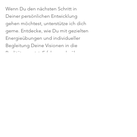
Wenn Du den nächsten Schritt in 
Deiner persönlichen Entwicklung 
gehen möchtest, unterstütze ich dich 
gerne. Entdecke, wie Du mit gezielten 
Energieübungen und individueller 
Begleitung Deine Visionen in die 
Realität umsetzt. Erfahre mehr über 
meine Arbeit und lass Dich inspirieren, 
Deine wahre Kraft zu entfalten.
Caroline Molitoris,
 Heilpraktikerin mit 
den Schwerpunkten pflanzliche 
Frauengesundhei
t, 
Paartherapie
, 
Sexualtherapie
, , 
Aufstellung 
und 
Breathwork
Termin vereinbaren