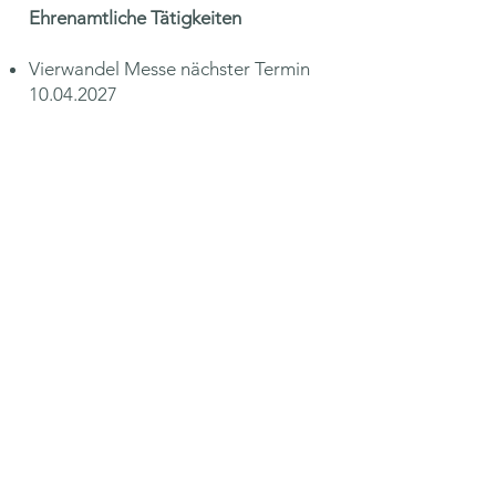
Ehrenamtliche Tätigkeiten
Vierwandel Messe nächster Termin
10.04.2027
Institut für Zyklusgesundheit - "Period
of change"
Kostenloses Erstgespräch buchen